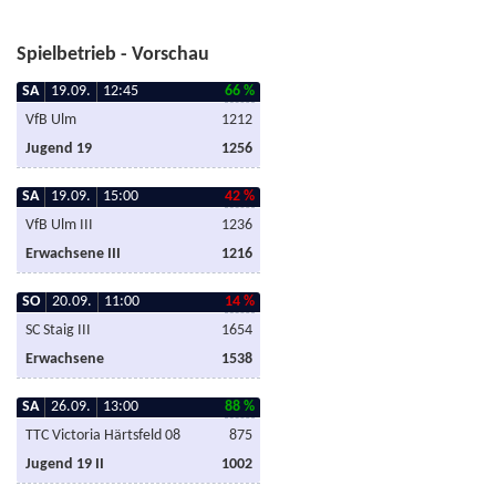
Spielbetrieb - Vorschau
SA
19.09.
12:45
66 %
VfB Ulm
1212
Jugend 19
1256
SA
19.09.
15:00
42 %
VfB Ulm III
1236
Erwachsene III
1216
SO
20.09.
11:00
14 %
SC Staig III
1654
Erwachsene
1538
SA
26.09.
13:00
88 %
TTC Victoria Härtsfeld 08
875
Jugend 19 II
1002