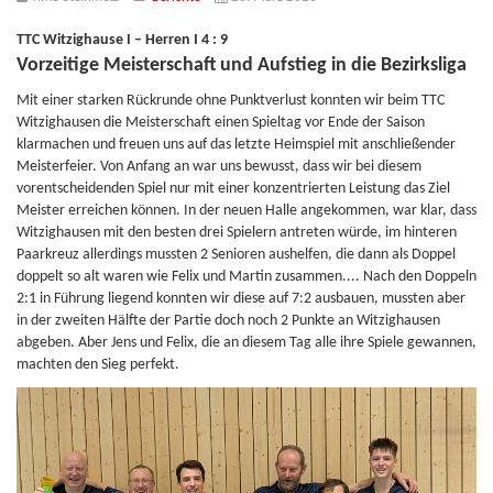
TTC Witzighause I – Herren I 4 : 9
Vorzeitige Meisterschaft und Aufstieg in die Bezirksliga
Mit einer starken Rückrunde ohne Punktverlust konnten wir beim TTC
Witzighausen die Meisterschaft einen Spieltag vor Ende der Saison
klarmachen und freuen uns auf das letzte Heimspiel mit anschließender
Meisterfeier. Von Anfang an war uns bewusst, dass wir bei diesem
vorentscheidenden Spiel nur mit einer konzentrierten Leistung das Ziel
Meister erreichen können. In der neuen Halle angekommen, war klar, dass
Witzighausen mit den besten drei Spielern antreten würde, im hinteren
Paarkreuz allerdings mussten 2 Senioren aushelfen, die dann als Doppel
doppelt so alt waren wie Felix und Martin zusammen.... Nach den Doppeln
2:1 in Führung liegend konnten wir diese auf 7:2 ausbauen, mussten aber
in der zweiten Hälfte der Partie doch noch 2 Punkte an Witzighausen
abgeben. Aber Jens und Felix, die an diesem Tag alle ihre Spiele gewannen,
machten den Sieg perfekt.