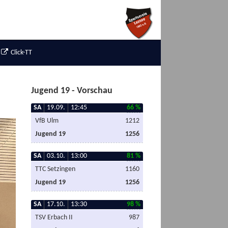
Click-TT
Jugend 19 - Vorschau
SA
19.09.
12:45
66 %
VfB Ulm
1212
Jugend 19
1256
SA
03.10.
13:00
81 %
TTC Setzingen
1160
Jugend 19
1256
SA
17.10.
13:30
98 %
TSV Erbach II
987