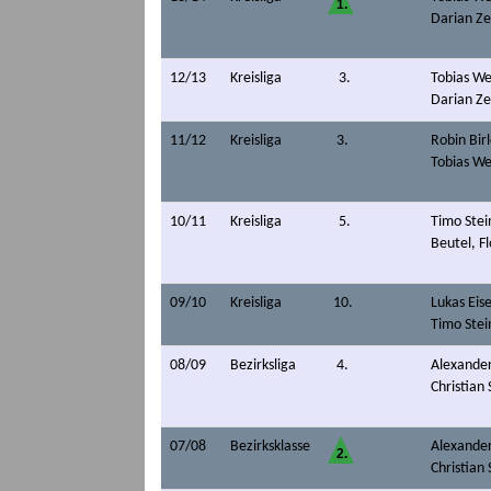
1.
Darian Z
12/13
Kreisliga
3.
Tobias We
Darian Z
11/12
Kreisliga
3.
Robin Birl
Tobias W
10/11
Kreisliga
5.
Timo Stei
Beutel, F
09/10
Kreisliga
10.
Lukas Eis
Timo Ste
08/09
Bezirksliga
4.
Alexander 
Christian
07/08
Bezirksklasse
Alexander 
2.
Christian