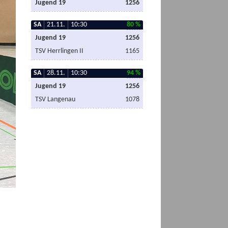
Jugend 19
1256
SA
21.11.
10:30
80 %
Jugend 19
1256
TSV Herrlingen II
1165
SA
28.11.
10:30
94 %
Jugend 19
1256
TSV Langenau
1078