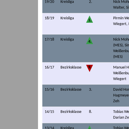
19/20
Kreisliga
2.
Nick Mohr
Walter, S
18/19
Kreisliga
Pirmin We
1.
Wiegert,
17/18
Kreisliga
Nick Mohr
4.
(MES), Si
Weißenbur
(MES)
9.
16/17
Bezirksklasse
Manuel He
Weißenbu
Wiegert
15/16
Bezirksklasse
3.
David Hon
Hagmeyer
Zeh
14/15
Bezirksklasse
8.
Tobias We
Darian Z
13/14
Kreisliga
Tobias We