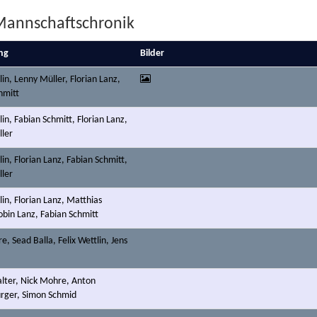
annschaftschronik
ng
Bilder
lin, Lenny Müller, Florian Lanz,
hmitt
lin, Fabian Schmitt, Florian Lanz,
ler
lin, Florian Lanz, Fabian Schmitt,
ler
lin, Florian Lanz, Matthias
obin Lanz, Fabian Schmitt
, Sead Balla, Felix Wettlin, Jens
lter, Nick Mohre, Anton
rger, Simon Schmid