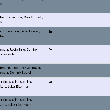
eh
ber, Tobias Birle, David Honold,
eh
e, Tobias Birle, David Honold,
eber
nmetz, Robin Birle, Domink
lorian Mohr
enmann, Ingo Dietz von Bayer,
inmetz, Dominik Beutel
Eckert, Julian Stehling,
 Staib, Lukas Eisenmann
Eckert, Julian Stehling,
 Staib, Lukas Eisenmann