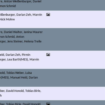
e, Anton Weißenburger, Daniel
imon Schmid
ißenburger, Darian Zeh, Marvin
 Nick Mohre
e, Daniel Walter, Janina Maurer
mon Schmid, Anton
ger, Jens Steiner, Helena Trelle
ld, Darian Zeh, Pirmin
rger, Lea Barth(MES), Marvin
old, Tobias Weber, Luisa
(MES), Manuel Held, Darian
ber, David Honold, Tobias Birle,
eh
ber, Tobias Birle, David Honold,