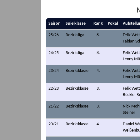
M
Saison
Spielklasse
Rang
Pokal
Aufstellu
25/26
Bezirksliga
8.
Felix Wett
Fabian Sc
24/25
Bezirksliga
8.
Felix Wett
Lenny Mül
23/24
Bezirksklasse
4.
Felix Wett
Lenny Mül
22/23
Bezirksklasse
3.
Felix Wett
Bückle, R
21/22
Bezirksklasse
3.
Nick Mohre
Steiner
20/21
Bezirksklasse
4.
Daniel Wa
Weißenbu