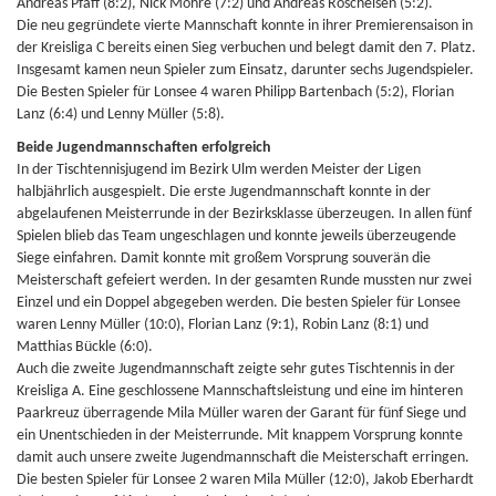
Andreas Pfaff (8:2), Nick Mohre (7:2) und Andreas Röscheisen (5:2).
Die neu gegründete vierte Mannschaft konnte in ihrer Premierensaison in
der Kreisliga C bereits einen Sieg verbuchen und belegt damit den 7. Platz.
Insgesamt kamen neun Spieler zum Einsatz, darunter sechs Jugendspieler.
Die Besten Spieler für Lonsee 4 waren Philipp Bartenbach (5:2), Florian
Lanz (6:4) und Lenny Müller (5:8).
Beide Jugendmannschaften erfolgreich
In der Tischtennisjugend im Bezirk Ulm werden Meister der Ligen
halbjährlich ausgespielt. Die erste Jugendmannschaft konnte in der
abgelaufenen Meisterrunde in der Bezirksklasse überzeugen. In allen fünf
Spielen blieb das Team ungeschlagen und konnte jeweils überzeugende
Siege einfahren. Damit konnte mit großem Vorsprung souverän die
Meisterschaft gefeiert werden. In der gesamten Runde mussten nur zwei
Einzel und ein Doppel abgegeben werden. Die besten Spieler für Lonsee
waren Lenny Müller (10:0), Florian Lanz (9:1), Robin Lanz (8:1) und
Matthias Bückle (6:0).
Auch die zweite Jugendmannschaft zeigte sehr gutes Tischtennis in der
Kreisliga A. Eine geschlossene Mannschaftsleistung und eine im hinteren
Paarkreuz überragende Mila Müller waren der Garant für fünf Siege und
ein Unentschieden in der Meisterrunde. Mit knappem Vorsprung konnte
damit auch unsere zweite Jugendmannschaft die Meisterschaft erringen.
Die besten Spieler für Lonsee 2 waren Mila Müller (12:0), Jakob Eberhardt