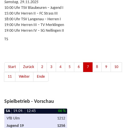
Samstag, 29.11.2025
10:00 Uhr TSV Blaubeuren – Jugend I
15:00 Uhr Herren II – FC Strass III
18:00 Uhr TSV Langenau – Herren I
19:00 Uhr Herren III – TV Merklingen
19:00 Uhr Herren IV – SG Nellingen II
TS
Start
Zurück
2
3
4
5
6
7
8
9
10
11
Weiter
Ende
Spielbetrieb - Vorschau
SA
19.09.
12:45
66 %
VfB Ulm
1212
Jugend 19
1256