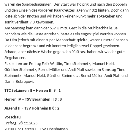
waren die Spielbedingungen. Der Start war holprig und nach den Doppeln
und den Einzeln des vorderen Paarkreuzes lagen wir 3:2 hinten. Doch dann
löste sich der Knoten und wir haben keinen Punkt mehr abgegeben und
somit verdient 9:3 gewonnen.
Am Samstag kam dann der SSV Ulm zu Gast in die Mühlbachhalle. Je
nachdem wie die Gäste anreisen, hätte es ein enges Spiel werden können.
Da Ulm jedoch mit einer super Mannschaft spielte, waren unsere Chancen
leider sehr begrenzt und wir konnten lediglich zwei Doppel gewinnen.
Schade, aber nächste Woche gegen den FC Strass haben wir wieder gute
Siegchancen.
Es spielten am Freitag Felix Wettlin, Timo Steinmetz, Manuel Held,
Günther Steinmetz, Bernd Müller und Andi Pfaff sowie am Samstag Timo
Steinmetz, Manuel Held, Günther Steinmetz, Bernd Müller, Andi Pfaff und
Damir Bubregovic.
TTC Setzingen II – Herren III 9 : 1
Herren IV – TSV Berghülen II 3 : 8
Jugend II – TSV Holzheim II 8 : 2
Vorschau
Freitag, 28.11.2025
20:00 Uhr Herren I – TSV Obenhausen