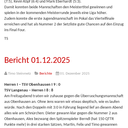
(7:5), Kevin Köpf (6:4) und Mark Eberhardt (5:3).
Damit konnten beide Mannschaften den Meistertitel gewinnen und
spielen in der kommenden Meisterrunde jeweils eine Liga höher.
Zudem konnte die erste Jugendmannschaft im Pokal das Viertelfinale
erreichen und hat als Nummer 2 der Setzliste gute Chancen auf den Einzug
ins Final Four.
TS
Bericht 01.12.2025
Timo Steinmetz
Berichte
01. Dezember 2025
Herren I – TSV Obenhausen I 9 : 0
TSV Langenau – Herren I 8 : 8
Am Freitagabend traten wir zuhause gegen die Überraschungsmannschaft
aus Obenhausen an. Ohne Jens waren wir etwas skeptisch, wie es laufen
würde. Nach den Doppeln mit 3:0 in Führung liegend lief an diesem Abend
alles wie am Schnürchen: Dieter gewann klar gegen die Nummer 2 aus
Obenhausen, Alex bezwang den Spitzenspieler Berndl (hat 150 QTTR
Punkte mehr) in drei starken Sätzen, Martin, Felix und Timo gewannen