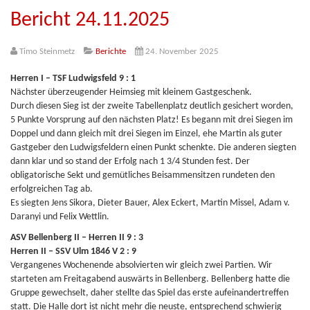
Bericht 24.11.2025
Timo Steinmetz
Berichte
24. November 2025
Herren I – TSF Ludwigsfeld 9 : 1
Nächster überzeugender Heimsieg mit kleinem Gastgeschenk.
Durch diesen Sieg ist der zweite Tabellenplatz deutlich gesichert worden,
5 Punkte Vorsprung auf den nächsten Platz! Es begann mit drei Siegen im
Doppel und dann gleich mit drei Siegen im Einzel, ehe Martin als guter
Gastgeber den Ludwigsfeldern einen Punkt schenkte. Die anderen siegten
dann klar und so stand der Erfolg nach 1 3/4 Stunden fest. Der
obligatorische Sekt und gemütliches Beisammensitzen rundeten den
erfolgreichen Tag ab.
Es siegten Jens Sikora, Dieter Bauer, Alex Eckert, Martin Missel, Adam v.
Daranyi und Felix Wettlin.
ASV Bellenberg II – Herren II 9 : 3
Herren II – SSV Ulm 1846 V 2 : 9
Vergangenes Wochenende absolvierten wir gleich zwei Partien. Wir
starteten am Freitagabend auswärts in Bellenberg. Bellenberg hatte die
Gruppe gewechselt, daher stellte das Spiel das erste aufeinandertreffen
statt. Die Halle dort ist nicht mehr die neuste, entsprechend schwierig