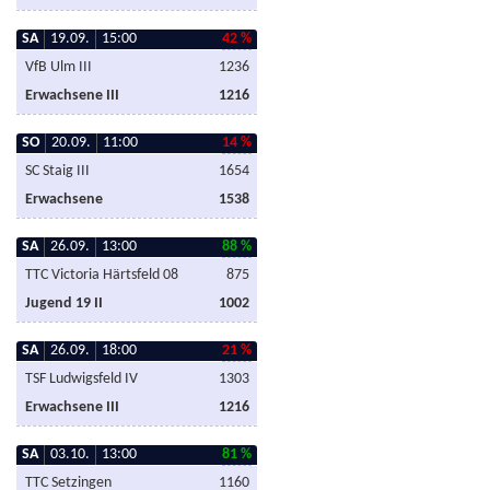
SA
19.09.
15:00
42 %
VfB Ulm III
1236
Erwachsene III
1216
SO
20.09.
11:00
14 %
SC Staig III
1654
Erwachsene
1538
SA
26.09.
13:00
88 %
TTC Victoria Härtsfeld 08
875
Jugend 19 II
1002
SA
26.09.
18:00
21 %
TSF Ludwigsfeld IV
1303
Erwachsene III
1216
SA
03.10.
13:00
81 %
TTC Setzingen
1160