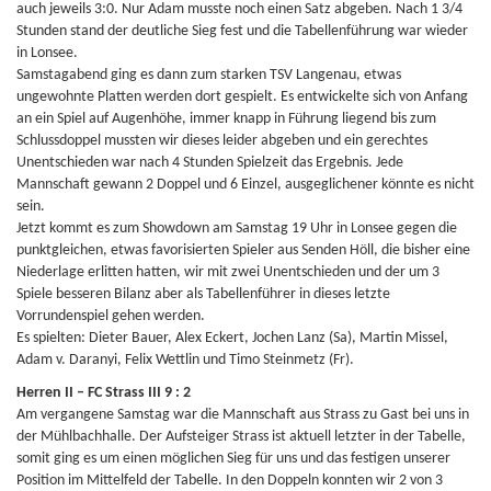
auch jeweils 3:0. Nur Adam musste noch einen Satz abgeben. Nach 1 3/4
Stunden stand der deutliche Sieg fest und die Tabellenführung war wieder
in Lonsee.
Samstagabend ging es dann zum starken TSV Langenau, etwas
ungewohnte Platten werden dort gespielt. Es entwickelte sich von Anfang
an ein Spiel auf Augenhöhe, immer knapp in Führung liegend bis zum
Schlussdoppel mussten wir dieses leider abgeben und ein gerechtes
Unentschieden war nach 4 Stunden Spielzeit das Ergebnis. Jede
Mannschaft gewann 2 Doppel und 6 Einzel, ausgeglichener könnte es nicht
sein.
Jetzt kommt es zum Showdown am Samstag 19 Uhr in Lonsee gegen die
punktgleichen, etwas favorisierten Spieler aus Senden Höll, die bisher eine
Niederlage erlitten hatten, wir mit zwei Unentschieden und der um 3
Spiele besseren Bilanz aber als Tabellenführer in dieses letzte
Vorrundenspiel gehen werden.
Es spielten: Dieter Bauer, Alex Eckert, Jochen Lanz (Sa), Martin Missel,
Adam v. Daranyi, Felix Wettlin und Timo Steinmetz (Fr).
Herren II – FC Strass III 9 : 2
Am vergangene Samstag war die Mannschaft aus Strass zu Gast bei uns in
der Mühlbachhalle. Der Aufsteiger Strass ist aktuell letzter in der Tabelle,
somit ging es um einen möglichen Sieg für uns und das festigen unserer
Position im Mittelfeld der Tabelle. In den Doppeln konnten wir 2 von 3